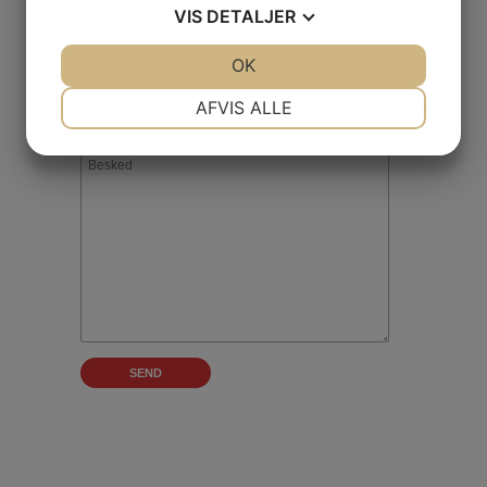
VIS
DETALJER
JA
NEJ
OK
JA
NEJ
NØDVENDIGE
PRÆFERENCER
AFVIS ALLE
JA
NEJ
JA
NEJ
MARKETING
STATISTIK